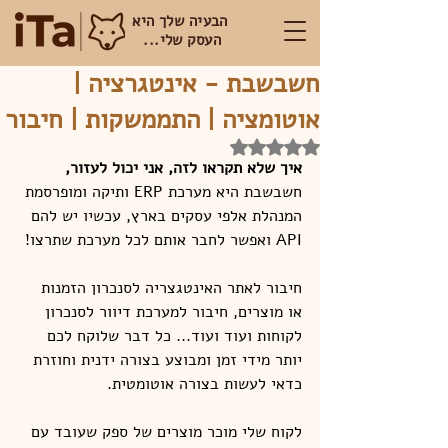
הבעיה שלך היא
העסק שלי...
חשבשבת - אינטגרציה |
אוטומציה | התממשקות | חיבור
דירוג של NaN מתוך 5 כוכבים
איך שלא תקראו לזה, אני יכול לעזור, 
חשבשבת היא מערכת ERP ותיקה ומופרסמת 
המנהלת אלפי עסקים בארץ, עכשיו יש להם 
API ואפשר לחבר אותם לכל מערכת שתרצו!
חיבור לאתר האינטגצריה לסנכרון הזמנות 
או מוצרים, חיבור למערכת דיוור לסנכרון 
לקוחות ועוד ועוד... כל דבר שלוקח לכם 
יותר מידי זמן ומבוצע בצורה ידנית וחוזרת 
כדאי לעשות בצורה אוטומטית.
לקוח שלי מוכר מוצרים של ספק שעובד עם 