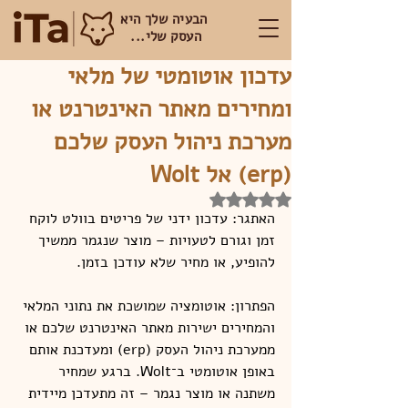
הבעיה שלך היא
העסק שלי...
עדכון אוטומטי של מלאי
ומחירים מאתר האינטרנט או
מערכת ניהול העסק שלכם
(erp) אל Wolt
דירוג של NaN מתוך 5 כוכבים
האתגר: עדכון ידני של פריטים בוולט לוקח 
זמן וגורם לטעויות – מוצר שנגמר ממשיך 
להופיע, או מחיר שלא עודכן בזמן.
הפתרון: אוטומציה שמושכת את נתוני המלאי 
והמחירים ישירות מאתר האינטרנט שלכם או 
ממערכת ניהול העסק (erp) ומעדכנת אותם 
באופן אוטומטי ב־Wolt. ברגע שמחיר 
משתנה או מוצר נגמר – זה מתעדכן מיידית 