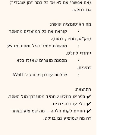
(אם אפשרי אם לא אז כל כמה זמן שנגדיר) 
גם בוולט.
מה האוטומציה עושה:
	•	קוראת את כל המוצרים מהאתר 
(מק״ט, מחיר, כמות).
	•	מחשבת מחיר רגיל ומחיר מבצע 
ייחודי לוולט.
	•	מסמנת מוצרים שאזלו כלא 
זמינים.
	•	שולחת עדכון מרוכז ל־Wolt.
התוצאה:
✔️ תפריט בוולט שתמיד מסונכרן מול האתר.
✔️ בלי עבודה ידנית.
✔️ חוויית לקוח חלקה – מה שמופיע באתר 
זה מה שמופיע גם בוולט.