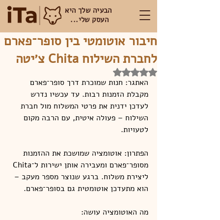
הבעיה שלך היא
העסק שלי...
חיבור אוטומטי בין סופר־פארם
לחברת השילוח Chita צ׳יטה
דירוג של NaN מתוך 5 כוכבים
האתגר: חנות שמוכרת דרך סופר־פארם 
מקבלת הזמנות רבות. עד עכשיו נדרש 
לעדכן ידנית את פרטי המשלוח מול חברת 
השילוח – פעולה איטית, עם הרבה מקום 
לטעויות.
הפתרון: אוטומציה שמושכת את ההזמנות 
מסופר־פארם ומעבירה אותן ישירות ל־Chita 
ליצירת משלוח. ברגע שנוצר מספר מעקב – 
הוא מתעדכן אוטומטית גם בסופר־פארם.
מה האוטומציה עושה: