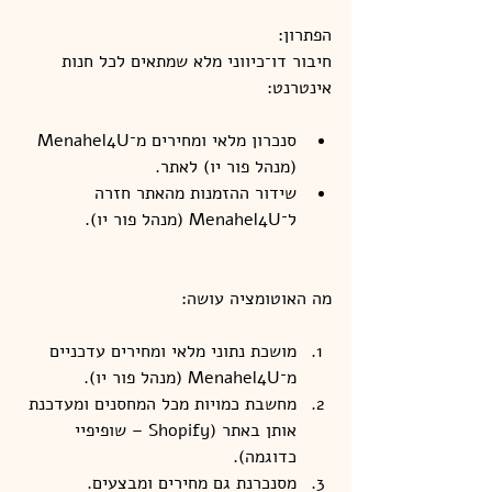
הפתרון:
חיבור דו־כיווני מלא שמתאים לכל חנות 
אינטרנט:
סנכרון מלאי ומחירים מ־Menahel4U 
(מנהל פור יו) לאתר.
שידור ההזמנות מהאתר חזרה 
ל־Menahel4U (מנהל פור יו).
מה האוטומציה עושה:
מושכת נתוני מלאי ומחירים עדכניים 
מ־Menahel4U (מנהל פור יו).
מחשבת כמויות מכל המחסנים ומעדכנת 
אותן באתר (Shopify – שופיפיי 
כדוגמה).
מסנכרנת גם מחירים ומבצעים.