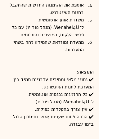
אוספת את ההזמנות החדשות שהתקבלו 
בחנות האינטרנט.
משדרת אותן אוטומטית 
ל־Menahel4U (מנהל פור יו) עם כל 
פרטי הלקוח, המוצרים והסכומים.
מתעדת ומוודאת שהמידע זהה בשתי 
המערכות.
התוצאה:
✔️ נתוני מלאי ומחירים עדכניים תמיד בין 
המערכת לחנות האינטרנט.
✔️ כל ההזמנות נכנסות אוטומטית 
ל־Menahel4U (מנהל פור יו).
✔️ אין צורך בהקלדות כפולות.
✔️ הרבה פחות טעויות אנוש וחיסכון גדול 
בזמן עבודה.