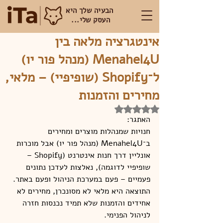
הבעיה שלך היא
העסק שלי...
אינטגרציה מלאה בין
Menahel4U (מנהל פור יו)
ל־Shopify (שופיפיי) – מלאי,
מחירים והזמנות
דירוג של NaN מתוך 5 כוכבים
האתגר:
חנויות שמנהלות מוצרים ומחירים 
ב־Menahel4U (מנהל פור יו) אבל מוכרות 
אונליין דרך חנות אינטרנט (Shopify – 
שופיפיי לדוגמה), נאלצות לעדכן נתונים 
פעמיים – פעם במערכת הניהול ופעם באתר. 
התוצאה היא מלאי לא מסונכרן, מחירים לא 
אחידים והזמנות שלא תמיד נכנסות חזרה 
לניהול הפנימי.