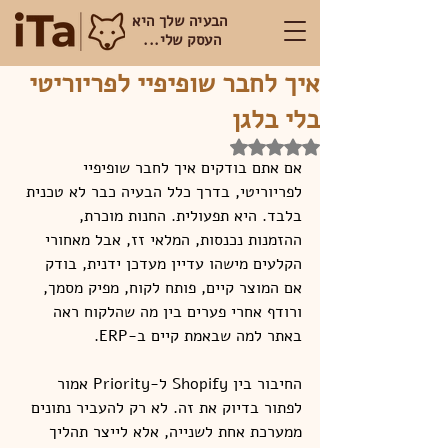
הבעיה שלך היא
העסק שלי...
איך לחבר שופיפיי לפריוריטי
בלי בלגן
דירוג של NaN מתוך 5 כוכבים
אם אתם בודקים איך לחבר שופיפיי 
לפריוריטי, בדרך כלל הבעיה כבר לא טכנית 
בלבד. היא תפעולית. החנות מוכרת, 
ההזמנות נכנסות, המלאי זז, אבל מאחורי 
הקלעים מישהו עדיין מעדכן ידנית, בודק 
אם המוצר קיים, פותח לקוח, מפיק מסמך, 
ורודף אחרי פערים בין מה שהלקוח ראה 
באתר למה שבאמת קיים ב-ERP.
החיבור בין Shopify ל-Priority אמור 
לפתור בדיוק את זה. לא רק להעביר נתונים 
ממערכת אחת לשנייה, אלא לייצר תהליך 