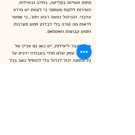
פחות טעויות בקליטה, בחיוב ובשילוח. 
השירות ללקוח משתפר כי לצוות יש מידע 
עדכני. והניהול נעשה רגוע יותר, כי אפשר 
לראות מה קורה בלי לבדוק חמש מערכות 
וחמש קבוצות וואטסאפ.
אבל מעבר ליעילות, יש כאן גם עניין של 
קיבולת. עסק שלא תלוי בעבודה ידנית על 
כל הזמנה יכול לגדול בלי להוסיף כאב בכל 
מחזור מכירות. זה נכון במיוחד בתקופות 
עומס, בהשקות, במבצעים, ובמעברים בין 
ערוצי מכירה.
עסקים רבים מגלים שמה שנראה בהתחלה 
כמו פרויקט טכני הוא בעצם מהלך תפעולי 
שמייצר סדר. זו הסיבה שכשניגשים נכון 
לתהליך, אוטומציה לא מרגישה כמו מערכת 
חדשה. היא מרגישה כמו עסק שעובד כמו 
שצריך. זה גם המקום שבו עבודה מעשית 