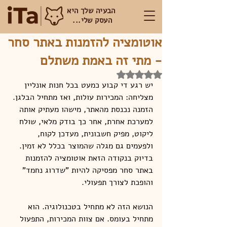
הבעיה שלך היא
העסק שלי...
אוטומציה להזמנות באתר סחר
- מתי זה באמת משתלם
דירוג של NaN מתוך 5 כוכבים
יש רגע די קבוע כמעט בכל חנות אונליין 
מצליחה: המכירות עולות, ואז מתחיל הבלגן. 
הזמנה נכנסת מהאתר, מישהו מעתיק אותה 
למערכת אחרת, אחר כך בודק מלאי, שולח 
ליקוט, מפיק חשבונית, מעדכן לקוח, 
ולפעמים גם מגלה שהמוצר בכלל לא זמין. 
בדיוק בנקודה הזאת אוטומציה להזמנות 
באתר סחר מפסיקה להיות "שדרוג נחמד" 
והופכת לצורך תפעולי.
הנושא הזה לא מתחיל בטכנולוגיה. הוא 
מתחיל בעומס. אם צוות המכירות, התפעול 